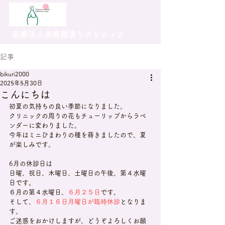
医療法人美術館通りクリニック
記事
bikuri2000
2025年5月30日
こんにちは
初夏の気持ちの良い季節になりました。
クリニックの周りの花もチューリップからラベ
ンダーに変わりました。
今年はミニひまわりの種を蒔きましたので、夏
が楽しみです。
6月の休診日は
日曜、祝日、木曜日、土曜日の午後、第４水曜
日です。
６月の第４水曜日、
６月２５日
です。
そして、
６月１６日月曜日が臨時休診
となりま
す。
ご迷惑をおかけしますが、どうぞよろしくお願