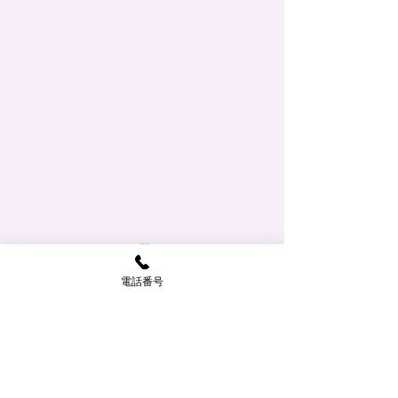
こんにちは
こんにちは
電話番号
​お気軽にお問い合わせください。
梅雨はあけませんが暑い日が
お知らせの更新が
続きます。 庭ではラベンダ
ません。 芍薬や
TEL
024-956-0303
ーやローズマリー、セージの
終わり、ラベンダ
花が咲いています。 7月の休
ジ、ローズマリー
月
火
水
木
金
土
日
診日は 日曜、祝日、木曜、
が咲き始めました